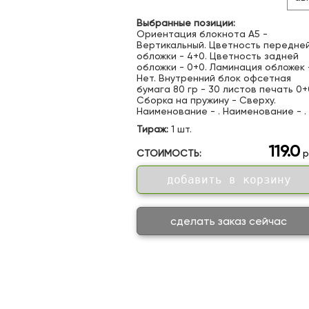
Выбранные позиции:
Ориентация блокнота А5 -
Вертикальный. Цветность передне
обложки - 4+0. Цветность задней
обложки - 0+0. Ламинация обложек 
Нет. Внутренний блок офсетная
бумага 80 гр - 30 листов печать 0+
Сборка на пружину - Сверху.
Наименование - . Наименование - .
Тираж:
1 шт.
119.0
СТОИМОСТЬ:
р
добавить в корзину
сделать заказ сейчас