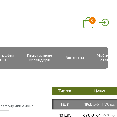
0
ография
Квартальные
Мобильны
Блокноты
 БСО
календари
стенды
Тираж
Цена
1 шт.
119.0
119.0
руб.
руб.
елефону или емайл
10 шт.
670.0
67.0
руб.
руб.