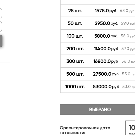
25 шт.
1575.0
63.0
руб.
руб.
50 шт.
2950.0
59.0
руб.
руб
100 шт.
5800.0
58.0
руб.
руб
200 шт.
11400.0
57.0
руб.
руб
300 шт.
16800.0
56.0
руб.
ру
500 шт.
27500.0
55.0
руб.
ру
1000 шт.
53000.0
53.0
руб.
ру
ВЫБРАНО
1
Ориентировочная дата
готовности:
ав