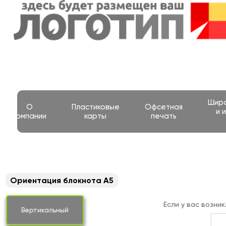
Шир
О
Пластиковые
Офсетная
и 
компании
карты
печать
Ориентация блокнота А5
Если у вас возни
Вертикальный