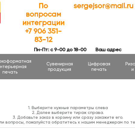
По
sergejsor@mail.ru
вопросам
интеграции
+7 906 351-
83-12
Пн-Пт: с 9-00 до 18-00
Ваш адрес
окоформатная
Сувенирная
Цифровая
Риз
интерьерная
продукция
печать
и
печать
1. Выберите нужные параметры слева
2. Далее выберите тираж справа.
3. Добавьте заказ в корзину или сразу закажите его.
кли вопросы, пожалуйста обратитесь к нашим менеджерам по т